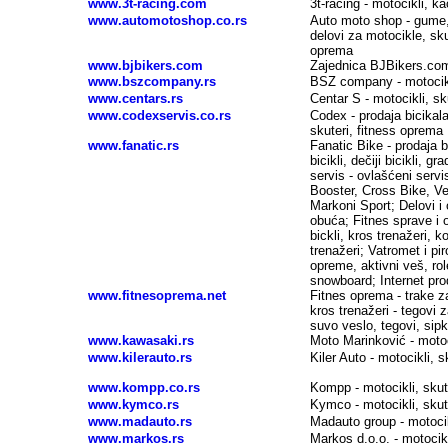
www.3t-racing.com
3t-racing - motocikli, k
www.automotoshop.co.rs
Auto moto shop -
gume,
delovi za motocikle, sku
oprema
www.bjbikers.com
Zajednica
BJBikers.com 
www.bszcompany.rs
BSZ company -
motocik
www.centars.rs
Centar S -
motocikli, sk
www.codexservis.co.rs
Codex - prodaja bicikala 
skuteri, fitness oprema
www.fanatic.rs
Fanatic Bike - prodaja bi
bicikli, dečiji bicikli, gr
servis - ovlašćeni servi
Booster, Cross Bike, Ven
Markoni Sport; Delovi i 
obuća; Fitnes sprave i o
bickli, kros trenažeri, k
trenažeri; Vatromet i pi
opreme, aktivni veš, rol
snowboard; Internet pro
www.fitnesoprema.net
Fitnes oprema - trake za 
kros trenažeri - tegovi z
suvo veslo, tegovi, sipke,
www.kawasaki.rs
Moto Marinković -
motoc
www.kilerauto.rs
Kiler Auto -
motocikli, s
www.kompp.co.rs
Kompp -
motocikli, skut
www.kymco.rs
Kymco -
motocikli, skut
www.madauto.rs
Madauto group -
motocik
www.markos.rs
Markos d.o.o. - motocikl