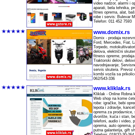
video nadzor, alarmi i o
aparati, bela tehnika, pre
fitnes oprema, alat, ba
robe i servis: Bulevar 
Telefon: 011 452 7593
-
www.domix.rs
Domix - prodaja rezervn
Ford, Mercedes, Fiat, 
Torpedo, motokultivatori
delova, električni skute
fitness opreme, prodaja
Traktorski delovi, delov
navodnjavanje; Servisne 
servis skutera. Prevoz 
kombi vozila sa prikolic
062/543-336
-
www.kliklak.rs
Kliklak - Online Robna k
Web shop na kome ćete 
robe: igračke, bebi opre
lepota i zdravlje, kancel
oprema za prodavnice, sp
dvorište, kuća i stan, b
telefoni, audio i video, p
oprema, auto oprema, p
putna galanterija, gift 
Telefoni: 018/32-30-26