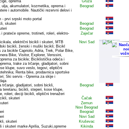
acige, oprema
Gruža
 ulja, akumulatori, kozmetika, oprema i
Beograd
tere i automobile. Nautički rezervni delovi i
- prvi srpski moto portal
li, skuteri
Beograd
uteri
Beograd
i prateće opreme, trotineti, roleri, elektro-
Zaječar
cikala, električni bicikli i skuteri, MTB
Novi Sad
adski bicikli, ženski i muški bicikli; Bicikl
s za bicikle Capriolo, Adria, Trek, Polar Bike,
era Bike, Visitor, Explorer, Venssini,
oprema za bicikle; Biciklistička odeća i
prema, trake za trčanje, gladijatori, sobni
ose klupe, suvo veslo, tegovi, eliptični
rotehnika; Renta bike, prodavnica sportske
eri; Ski servis - Oprema za skije i
daja
trčanje, gladijatori, sobni bickli,
Beograd
a teretanu, bicikli, steperi, kose klupe,
 roleri, deciji bicikli, eliptični trenažeri
ikli, skuteri
Čačak
kuteri
Zemun
Novi Beograd
eri
Beograd
eri
Novi Sad
li, skuteri
Kruševac
i i skuteri marke Aprilia, Suzuki,opreme
Kikinda