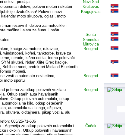
ni delovi, prodaja
Novi Sad
 oprema i delovi, polovni motori i skuteri
Kruševac
jubitelje dvotočkasa! Polovni i novi
Kragujevac
, kalendar moto skupova, oglasi, moto
timan rezervnih delova za motocikle i
rste mašina i alata za šumu i baštu
Senta
kuteri
Sremska
Mitrovica
akne, kacige za motore, rukavice,
Beograd
, windstoperi, koferi, tanktorbe, brave za
 čizme, cerade, kišna odela, termo pokrivači
 SYM skuteri, Nolan Xlite Grex kacige,
 Boblbee ranci, protektori Midland Bluetooth
 Tomos mopedi.
ne vesti o automoto novitetima,
Beograd
oi moto sportu
d je firma za otkup polovnih vozila u
Beograd
lja. Otkup starih auta havarisanih
elove. Otkup polovnih automobila, otkup
p automobila na kilo, otkup oštećenih
aca, automobila sa lizinga, džipova,
a, skutera, oldtajmera, pikap vozila, alu
efon: 065/25-71-606
- Agencija za otkup polovnih automobila i
Čačak
čku i okolini. Otkup polovnih i havarisanih
lni, otkup skutera i motora, otkup kamiona.