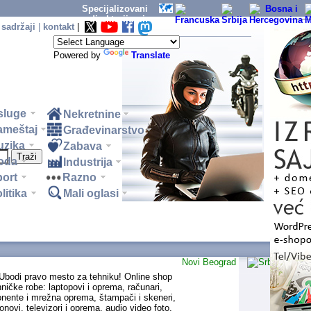
Specijalizovani
direktorijumi:
 sadržaji
|
kontakt
|
Powered by
Translate
sluge
Nekretnine
ameštaj
Građevinarstvo
uzika
Zabava
oda
Industrija
ort
Razno
litika
Mali oglasi
Novi Beograd
 Ubodi pravo mesto za tehniku! Online shop
ničke robe: laptopovi i oprema, računari,
onente i mrežna oprema, štampači i skeneri,
ronovi, televizori i oprema, audio video foto,