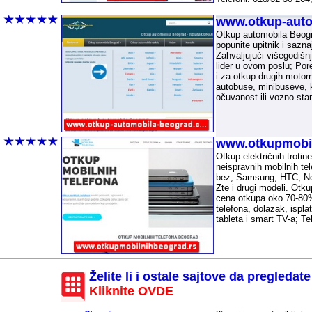
-
www.otkup-aut
Otkup automobila Beogr
popunite upitnik i sazn
Zahvaljujući višegodišn
lider u ovom poslu; Por
i za otkup drugih motor
autobuse, minibuseve, k
očuvanost ili vozno stan
-
www.otkupmobil
Otkup električnih trotine
neispravnih mobilnih tel
bez, Samsung, HTC, Nok
Zte i drugi modeli. Otk
cena otkupa oko 70-80%
telefona, dolazak, ispl
tableta i smart TV-a; T
-
Želite li i ostale sajtove da pregledate
Kliknite OVDE