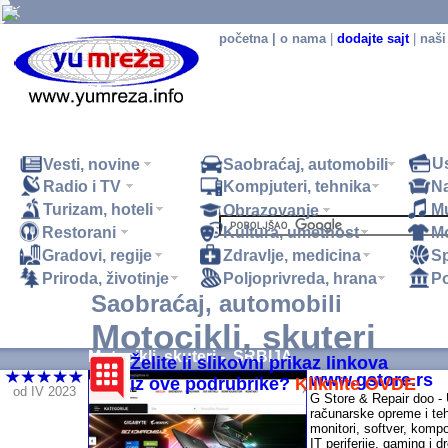
početna
|
o nama
|
dodajte sajt
|
naši
U
Vesti, novine
Saobraćaj, automobili
Radio i TV
Kompjuteri, tehnika
N
Turizam, hoteli
M
Obrazovanje
Restorani
Kultura, umetnost
M
.
Gradovi, regije
Zdravlje, medicina
Sp
Priroda, životinje
Poljoprivreda, hrana
Po
Saobraćaj, automobili
Motocikli, skuteri
Motocikli, skuteri - SRBIJA
Želite li slikovni prikaz linkova
www.gstore.rs
iz ove podrubrike?
Kliknite OVDE
od IV 2023
G Store & Repair doo -
računarske opreme i teh
monitori, softver, komp
IT periferije, gaming i d