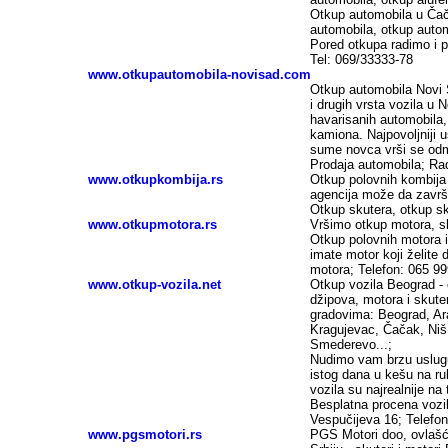
Otkup automobila u Čačk
automobila, otkup autom
Pored otkupa radimo i p
Tel: 069/33333-78
www.otkupautomobila-novisad.com
Otkup automobila Novi 
i drugih vrsta vozila u 
havarisanih automobila, 
kamiona. Najpovoljniji 
sume novca vrši se odma
Prodaja automobila; Ra
www.otkupkombija.rs
Otkup polovnih kombija 
agencija može da završi
Otkup skutera, otkup sk
www.otkupmotora.rs
Vršimo otkup motora, sk
Otkup polovnih motora 
imate motor koji želite
motora; Telefon: 065 9
www.otkup-vozila.net
Otkup vozila Beograd -
džipova, motora i skuter
gradovima: Beograd, Ar
Kragujevac, Čačak, Niš,
Smederevo...;
Nudimo vam brzu uslugu
istog dana u kešu na ru
vozila su najrealnije na
Besplatna procena vozil
Vespučijeva 16; Telefon
www.pgsmotori.rs
PGS Motori doo, ovlašće