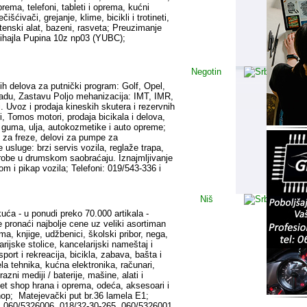
prema, telefoni, tableti i oprema, kućni
čišćivači, grejanje, klime, bicikli i trotineti,
štenski alat, bazeni, rasveta; Preuzimanje
Mihajla Pupina 10z np03 (YUBC);
Negotin
ih delova za putnički program: Golf, Opel,
Ladu, Zastavu Poljo mehanizacija: IMT, IMR,
. Uvoz i prodaja kineskih skutera i rezervnih
ri, Tomos motori, prodaja bicikala i delova,
 guma, ulja, autokozmetike i auto opreme;
i za freze, delovi za pumpe za
usluge: brzi servis vozila, reglaže trapa,
robe u drumskom saobraćaju. Iznajmljivanje
om i pikap vozila; Telefoni: 019/543-336 i
Niš
uća - u ponudi preko 70.000 artikala -
pronaći najbolje cene uz veliki asortiman
ma, knjige, udžbenici, školski pribor, nega,
arijske stolice, kancelarijski nameštaj i
ort i rekreacija, bicikla, zabava, bašta i
ela tehnika, kućna elektronika, računari,
razni mediji / baterije, mašine, alati i
et shop hrana i oprema, odeća, aksesoari i
shop; Matejevački put br.36 lamela E1;
4, 060/5326006, 018/32-30-265, 060/5326001