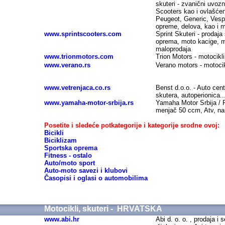
skuteri - zvanični uvozn
Scooters kao i ovlašćeni
Peugeot, Generic, Vespa
opreme, delova, kao i 
www.sprintscooters.com
Sprint Skuteri - prodaja 
oprema, moto kacige, mo
maloprodaja
www.trionmotors.com
Trion Motors -
motocikli
www.verano.rs
Verano motors -
motocik
www.vetrenjaca.co.rs
Benst d.o.o. - Auto cent
skutera, autoperionica..
www.yamaha-motor-srbija.rs
Yamaha Motor Srbija / Pl
menjač 50 ccm, Atv, nau
Posetite i sledeće potkategorije i kategorije srodne ovoj:
Bicikli
Biciklizam
Sportska oprema
Fitness - ostalo
Auto/moto sport
Auto-moto savezi i klubovi
Časopisi i oglasi o automobilima
Motocikli, skuteri - HRVATSKA
www.abi.hr
Abi d. o. o. , prodaja i