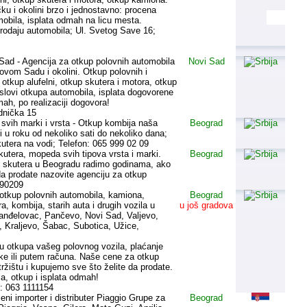
u i okolini brzo i jednostavno: procena
obila, isplata odmah na licu mesta.
rodaju automobila; Ul. Svetog Save 16;
Sad - Agencija za otkup polovnih automobila
Novi Sad
Novom Sadu i okolini. Otkup polovnih i
otkup alufelni, otkup skutera i motora, otkup
uslovi otkupa automobila, isplata dogovorene
h, po realizaciji dogovora!
dnička 15
svih marki i vrsta - Otkup kombija naša
Beograd
 u roku od nekoliko sati do nekoliko dana;
utera na vodi; Telefon: 065 999 02 09
utera, mopeda svih tipova vrsta i marki.
Beograd
i skutera u Beogradu radimo godinama, ako
 da prodate nazovite agenciju za otkup
990209
 otkup polovnih automobila, kamiona,
Beograd
a, kombija, starih auta i drugih vozila u
u još gradova
anđelovac, Pančevo, Novi Sad, Valjevo,
 Kraljevo, Šabac, Subotica, Užice,
 otkupa vašeg polovnog vozila, plaćanje
ke ili putem računa. Naše cene za otkup
 tržištu i kupujemo sve što želite da prodate.
a, otkup i isplata odmah!
: 063 1111154
ni importer i distributer Piaggio Grupe za
Beograd