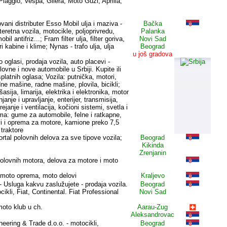
 Piaggio, Vespa, Gilera, Moto Guzi, Aprilia,
ovani distributer Esso Mobil ulja i maziva -
Bačka
teretna vozila, motocikle, poljoprivredu,
Palanka
bil antifriz...; Fram filter ulja, filter goriva,
Novi Sad
ri kabine i klime; Nynas - trafo ulja, ulja
Beograd
u još gradova
o oglasi, prodaja vozila, auto placevi -
lovne i nove automobile u Srbiji. Kupite ili
latnih oglasa; Vozila: putnička, motori,
dne mašine, radne mašine, plovila, bicikli;
šasija, limarija, elektrika i elektronika, motor
janje i upravljanje, enterijer, transmisija,
ejanje i ventilacija, kočioni sistemi, svetla i
ema: gume za automobile, felne i ratkapne,
ovi i oprema za motore, kamione preko 7,5
traktore
portal polovnih delova za sve tipove vozila;
Beograd
Kikinda
Zrenjanin
polovnih motora, delova za motore i moto
, moto oprema, moto delovi
Kraljevo
- Usluga kakvu zaslužujete - prodaja vozila.
Beograd
li, Fiat, Continental. Fiat Professional
Novi Sad
moto klub u ch.
Aarau-Zug
Aleksandrovac
neering & Trade d.o.o. -
motocikli,
Beograd