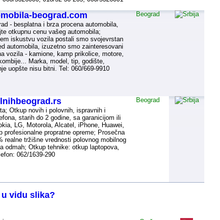
omobila-beograd.com
Beograd
ad - besplatna i brza procena automobila,
ajte otkupnu cenu vašeg automobila;
jem iskustvu vozila postali smo svojevrstan
ed automobila, izuzetno smo zainteresovani
na vozila - kamione, kamp prikolice, motore,
ombije... Marka, model, tip, godište,
je uopšte nisu bitni. Tel: 060/669-9910
nihbeograd.rs
Beograd
ta; Otkup novih i polovnih, ispravnih i
efona, starih do 2 godine, sa garanicijom ili
ia, LG, Motorola, Alcatel, iPhone, Huawei,
up profesionalne propratne opreme; Prosečna
 realne tržišne vrednosti polovnog mobilnog
ata odmah; Otkup tehnike: otkup laptopova,
elefon: 062/1639-290
 u vidu slika?