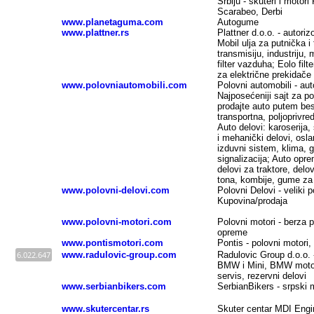
Srbiju - skuteri i motori
Scarabeo, Derbi
www.planetaguma.com
Autogume
www.plattner.rs
Plattner d.o.o. - autoriz
Mobil ulja za putnička i 
transmisiju, industriju, mo
filter vazduha; Eolo filte
za električne prekidače
www.polovniautomobili.com
Polovni automobili - aut
Najposećeniji sajt za po
prodajte auto putem besp
transportna, poljoprivre
Auto delovi: karoserija, 
i mehanički delovi, oslan
izduvni sistem, klima, gr
signalizacija; Auto opr
delovi za traktore, del
tona, kombije, gume za 
www.polovni-delovi.com
Polovni Delovi - veliki 
Kupovina/prodaja
www.polovni-motori.com
Polovni motori - berza 
opreme
www.pontismotori.com
Pontis - polovni motori
6.022.647
www.radulovic-group.com
Radulovic Group d.o.o. 
BMW i Mini, BMW motocik
servis, rezervni delovi
www.serbianbikers.com
SerbianBikers - srpski 
www.skutercentar.rs
Skuter centar MDI Engi