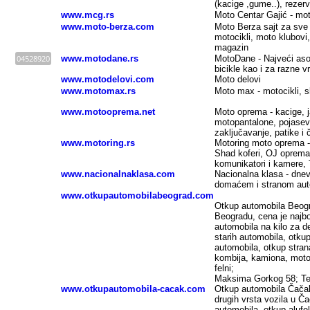
(kacige ,gume..), rezerv
www.mcg.rs
Moto Centar Gajić - moto
www.moto-berza.com
Moto Berza sajt za sve l
motocikli, moto klubovi
magazin
04528920
www.motodane.rs
MotoDane - Najveći asor
bicikle kao i za razne v
www.motodelovi.com
Moto delovi
www.motomax.rs
Moto max -
motocikli, s
www.motooprema.net
Moto oprema - kacige, j
motopantalone, pojasevi
zaključavanje, patike i
www.motoring.rs
Motoring moto oprema -
Shad koferi, OJ oprema,
komunikatori i kamere,
www.nacionalnaklasa.com
Nacionalna klasa - dnev
domaćem i stranom aut
www.otkupautomobilabeograd.com
Otkup automobila Beogra
Beogradu, cena je najbo
automobila na kilo za d
starih automobila, otku
automobila, otkup stran
kombija, kamiona, motor
felni;
Maksima Gorkog 58; Tel
www.otkupautomobila-cacak.com
Otkup automobila Čačak 
drugih vrsta vozila u Ča
automobila, otkup alufe