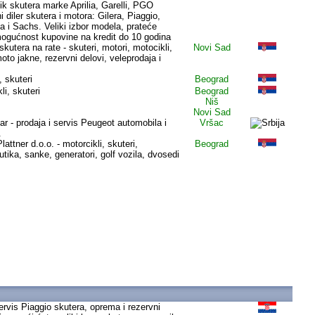
ik skutera marke Aprilia, Garelli, PGO
 diler skutera i motora: Gilera, Piaggio,
 i Sachs. Veliki izbor modela, prateće
mogućnost kupovine na kredit do 10 godina
skutera na rate - skuteri, motori, motocikli,
Novi Sad
to jakne, rezervni delovi, veleprodaja i
, skuteri
Beograd
li, skuteri
Beograd
Niš
Novi Sad
ar - prodaja i servis Peugeot automobila i
Vršac
.
attner d.o.o. - motorcikli, skuteri,
Beograd
tika, sanke, generatori, golf vozila, dvosedi
 servis Piaggio skutera, oprema i rezervni