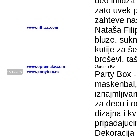
deo imidža f
zato uvek p
zahteve naš
www.nfhats.com
Nataša Filip
bluze, sukn
kutije za še
broševi, ta
www.opremakv.com
Oprema Kv
05466749
www.partybox.rs
Party Box -
maskenbal,
iznajmljiva
za decu i 
dizajna i kv
pripadajuc
Dekoracija