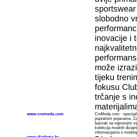
sportswear 
slobodno vri
performance
inovacije i
najkvalitetn
performans
može izrazi
tijeku tren
fokusu Clu
trčanje s i
materijalim
www.cromoda.com
CroModa.com - specijali
popratnim pojavama; Zam
bazirati na najnovijim v
kolekcija modnih dizajne
informacijama o modnoj i
www.diadema.hr