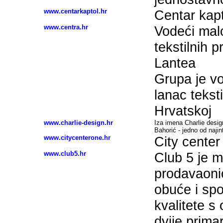
www.centarkaptol.hr
Centar kapt
www.centra.hr
Vodeći mal
tekstilnih 
Lantea
Grupa je v
lanac tekst
Hrvatskoj
www.charlie-design.hr
Iza imena Charlie desig
Bahorić - jedno od naji
www.citycenterone.hr
City center
www.club5.hr
Club 5 je m
prodavaoni
obuće i sp
kvalitete 
dvije prima