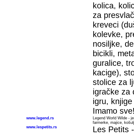
kolica, koli
za presvlač
kreveci (du
kolevke, pr
nosiljke, deč
bicikli, metal
guralice, tr
kacige), st
stolice za l
igračke za
igru, knjig
Imamo sve
www.legend.rs
Legend World Wilde - je
farmerke, majice, košulj
www.lespetits.rs
Les Petits 