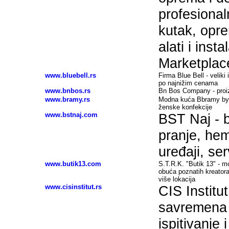
profesional
kutak, opr
alati i inst
Marketplac
www.bluebell.rs
Firma Blue Bell - velik
po najnižim cenama
www.bnbos.rs
Bn Bos Company - proizv
www.bramy.rs
Modna kuća Bbramy by B
ženske konfekcije
www.bstnaj.com
BST Naj - b
pranje, hem
uređaji, ser
www.butik13.com
S.T.R.K. "Butik 13" - 
obuća poznatih kreatora
više lokacija
www.cisinstitut.rs
CIS Institu
savremena l
ispitivanje 