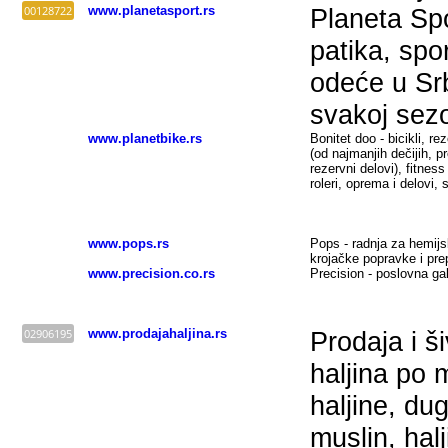
00128722
www.planetasport.rs
Planeta Sp
patika, spo
odeće u Srb
svakoj sezo
www.planetbike.rs
Bonitet doo - bicikli, re
(od najmanjih dečijih, p
rezervni delovi), fitne
roleri, oprema i delovi,
www.pops.rs
Pops - radnja za hemijs
krojačke popravke i pre
www.precision.co.rs
Precision - poslovna ga
02906195
www.prodajahaljina.rs
Prodaja i š
haljina po 
haljine, dug
muslin, hal