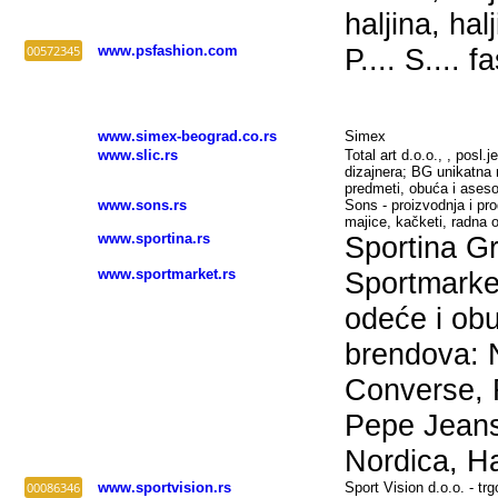
haljina, ha
00572345
www.psfashion.com
P.... S.... f
www.simex-beograd.co.rs
Simex
www.slic.rs
Total art d.o.o., , posl
dizajnera; BG unikatna
predmeti, obuća i aseso
www.sons.rs
Sons - proizvodnja i pro
majice, kačketi, radna 
www.sportina.rs
Sportina G
www.sportmarket.rs
Sportmarket
odeće i ob
brendova: 
Converse, 
Pepe Jeans
Nordica, Ha
00086346
www.sportvision.rs
Sport Vision d.o.o. - t