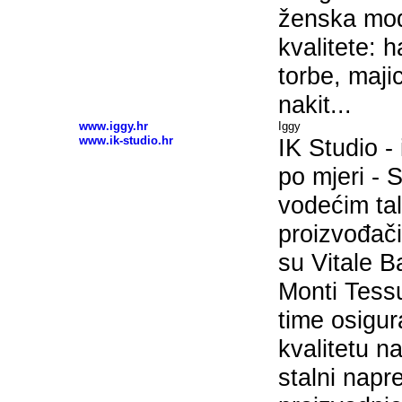
ženska mod
kvalitete: h
torbe, maji
nakit...
www.iggy.hr
Iggy
www.ik-studio.hr
IK Studio -
po mjeri -
vodećim tal
proizvođač
su Vitale B
Monti Tessut
time osigu
kvalitetu n
stalni napr