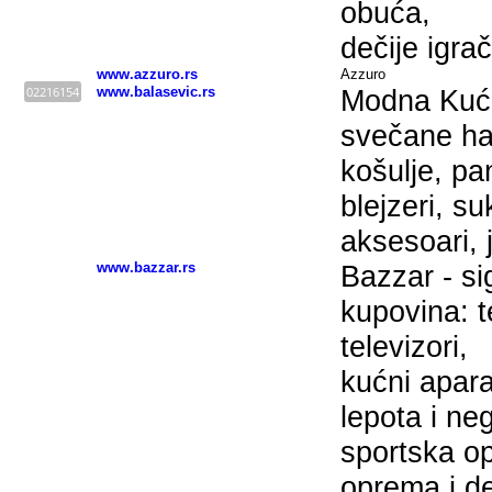
obuća,
dečije igrač
www.azzuro.rs
Azzuro
02216154
www.balasevic.rs
Modna Kuća
svečane hal
košulje, pa
blejzeri, su
aksesoari, 
www.bazzar.rs
Bazzar - s
kupovina: t
televizori,
kućni apara
lepota i n
sportska o
oprema i de