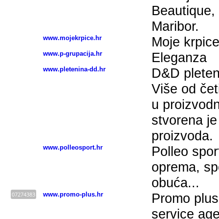
Beautique,
Maribor.
www.mojekrpice.hr
Moje krpic
www.p-grupacija.hr
Eleganza
www.pletenina-dd.hr
D&D pleten
Više od čet
u proizvodn
stvorena je
proizvoda.
www.polleosport.hr
Polleo sport
oprema, spo
obuća...
07274383
www.promo-plus.hr
Promo plus d
service age