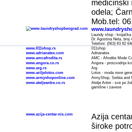
medicinski 
odela; Čarn
Mob.tel: 0
www.laundrysh
-
Laundy shop - krojačka 
Dr. Agostina Neta, broj 
Telefoni: (063) 83 82 64
www.011shop.rs
011shop
www.adrianatex.com
Adrianatex
www.amcafrodita.rs
AMC - Afrodite Mode Co
www.angora.co.rs
Angora - proizvodnja ko
www.arg.rs
Arg
www.ariljelotos.com
Lotos - moda nove gener
www.armyshoponline.com
ArmyShop, Serbia and 
www.ateljeantre.co.rs
Atelje Antre - sve po žel
garnišne i zavese
www.azija-centar-nis.com
Azija centa
široke potro