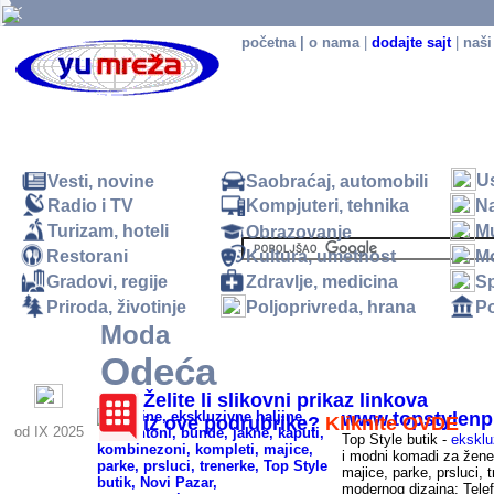
početna
|
o nama
|
dodajte sajt
|
naši
U
Vesti, novine
Saobraćaj, automobili
Radio i TV
Kompjuteri, tehnika
N
Turizam, hoteli
M
Obrazovanje
Restorani
Kultura, umetnost
M
.
Gradovi, regije
Zdravlje, medicina
Sp
Priroda, životinje
Poljoprivreda, hrana
Po
Moda
Odeća
Odeća (uopšteno i mešani sadržaji) - SRBIJA
Želite li slikovni prikaz linkova
www.topstylen
iz ove podrubrike?
Kliknite OVDE
od IX 2025
Top Style butik -
eksklu
i modni komadi za žene.
majice, parke, prsluci, t
modernog dizajna; Tele