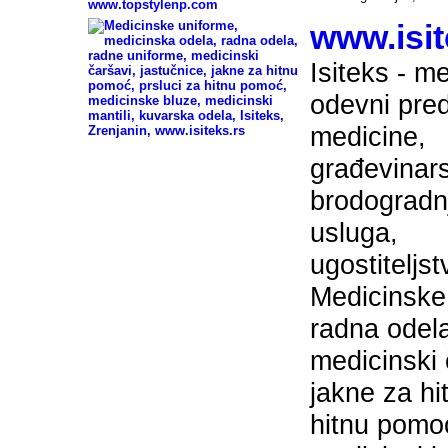
-
www.isit
Isiteks - m
odevni pred
medicine,
-
građevinars
brodogradn
usluga,
ugostiteljst
Medicinske 
radna odela
medicinski 
jakne za hi
hitnu pomo