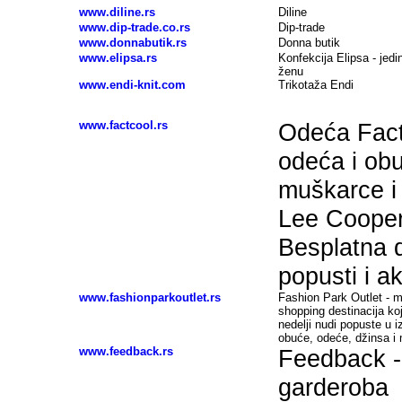
www.diline.rs
Diline
www.dip-trade.co.rs
Dip-trade
www.donnabutik.rs
Donna butik
www.elipsa.rs
Konfekcija Elipsa - jed
ženu
www.endi-knit.com
Trikotaža Endi
www.factcool.rs
Odeća Fact
odeća i ob
muškarce i 
Lee Cooper,
Besplatna 
popusti i ak
www.fashionparkoutlet.rs
Fashion Park Outlet - m
shopping destinacija k
nedelji nudi popuste u 
obuće, odeće, džinsa i 
www.feedback.rs
Feedback -
garderoba