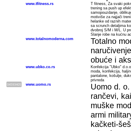
www.tfitness.rs
T fitness, Za svaki pok
trening sa push up efek
samopouzdanje, oblikuje
motiviše za najjači tren
helanke od raznih mater
sa scrunch detaljima koj
dvobroj S/M i M/L. U prod
Slanje robe na kućnu a
www.totalnomoderna.com
Totalno mod
naručivenj
obuće i ak
www.ubko.co.rs
Konfekcija "Ubko" d.o.o
moda, konfekcija, haljin
pantalone, košulje, duks
privreda
04593405
www.uomo.rs
Uomo d. o. o
rančevi, ka
muške modn
armi milita
kačketi-šeš