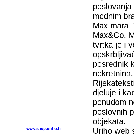
poslovanja
modnim bra
Max mara,
Max&Co, Ma
tvrtka je i 
opskrbljiva
posrednik k
nekretnina
Rijekateksti
djeluje i k
ponudom ne
poslovnih pr
objekata.
www.shop.uriho.hr
Uriho web 