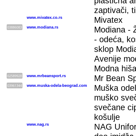
plastična a
zaptivači, t
www.mivatex.co.rs
Mivatex
03886083
www.modiana.rs
Modiana - 
- odeća, ko
sklop Modia
Avenije mo
Modna hiša
02589928
www.mrbeansport.rs
Mr Bean Sp
03961344
www.muska-odela-beograd.com
Muška odel
muško sveč
svečane cip
košulje
www.nag.rs
NAG Unifor