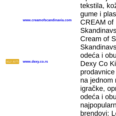
tekstila, k
gume i plas
www.creamofscandinavia.com
CREAM of 
Skandinavs
Cream of S
Skandinavs
odeća i ob
00213075
www.dexy.co.rs
Dexy Co Ki
prodavnice
na jednom m
igračke, o
odeća i obu
najpopularni
brendovi: L