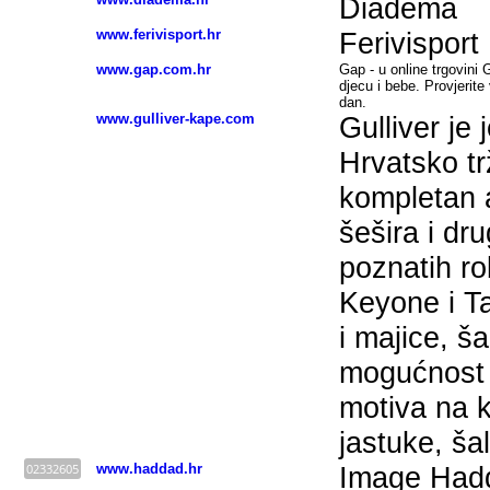
Diadema
www.ferivisport.hr
Ferivisport
www.gap.com.hr
Gap - u online trgovin
djecu i bebe. Provjerite
dan.
www.gulliver-kape.com
Gulliver je 
Hrvatsko trž
kompletan 
šešira i dr
poznatih ro
Keyone i Ta
i majice, ša
mogućnost t
motiva na k
jastuke, šal
02332605
www.haddad.hr
Image Had