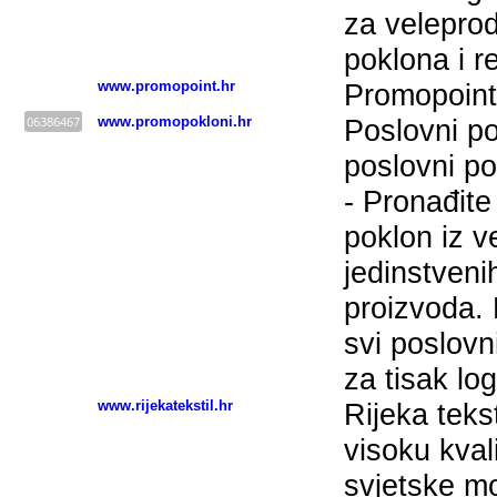
za veleprod
poklona i r
www.promopoint.hr
Promopoint
06386467
www.promopokloni.hr
Poslovni po
poslovni po
- Pronađite
poklon iz v
jedinstveni
proizvoda.
svi poslovn
za tisak log
www.rijekatekstil.hr
Rijeka teks
visoku kval
svjetske m