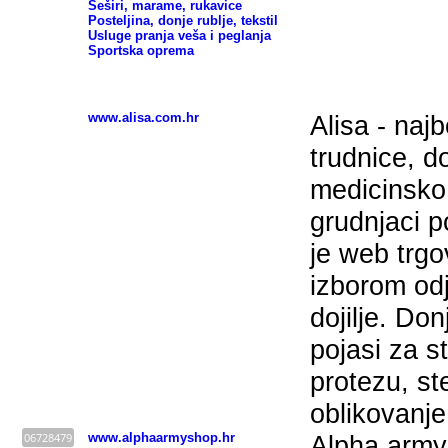
Šeširi, marame, rukavice
Posteljina, donje rublje, tekstil
Usluge pranja veša i peglanja
Sportska oprema
Odeća - HRVATSKA
www.alisa.com.hr
Alisa - naj
trudnice, do
medicinsko 
grudnjaci p
je web trgo
izborom odj
dojilje. Don
pojasi za s
protezu, st
oblikovanje 
06728479
www.alphaarmyshop.hr
Alpha army