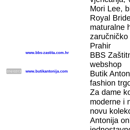
Mori Lee, 
Royal Bride
maturalne 
zaručničko 
Prahir
www.bbs-zastita.com.hr
BBS Zaštit
webshop
01610313
www.butikantonija.com
Butik Anto
fashion trg
Za dame koj
moderne i n
novu kolekc
Antonija on
jednostavno