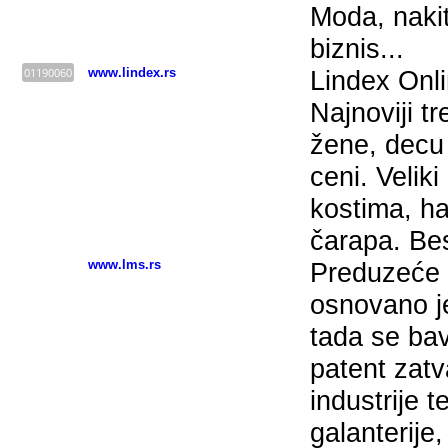
Moda, nakit
biznis...
01190060
www.lindex.rs
Lindex Onli
Najnoviji tr
žene, decu 
ceni. Veliki
kostima, ha
čarapa. Be
www.lms.rs
Preduzeće 
osnovano j
tada se ba
patent zat
industrije t
galanterije