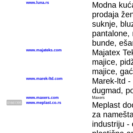
www.luna.rs
Modna kuća
prodaja žen
suknje, blu
pantalone, m
bunde, ešar
www.majateks.com
Majatex Tek
majice, pid
majice, gaće
www.marek-ltd.com
Marek-ltd -
dugmad, po
www.maxers.com
Maxers
01661395
www.meplast.co.rs
Meplast doo
za nameštaj
industriju -