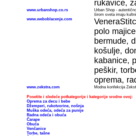
rukavice, z
www.urbanshop.co.rs
Urban Shop - autentično 
širom sveta imaju kultni
www.weboblacenje.com
VeneraStitc
polo majice
bermude, du
košulje, do
kabanice, p
peškir, tor
oprema, ra
www.zekstra.com
Modna konfekcija Zekst
Posetite i sledeće potkategorije i kategorije srodne ovoj:
Oprema za decu i bebe
Džemperi, rukotvorine, nošnja
Muška odeća, odeća za punije
Radna odeća i obuća
Čarape
Obuća
Venčanice
Torbe, tašne