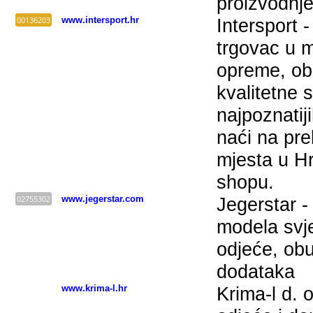
proizvodnje
00136203
www.intersport.hr
Intersport -
trgovac u m
opreme, ob
kvalitetne
najpoznati
naći na pr
mjesta u Hr
shopu.
02755302
www.jegerstar.com
Jegerstar -
modela svj
odjeće, ob
dodataka
www.krima-l.hr
Krima-l d. 