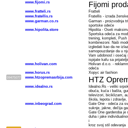
www.fijomi.rs
Fijomi prod
www.fratteli.rs
Fratteli
www.fratellis.rs
Fratellis - izrada žensk
www.garman.co.rs
Garman - proizvodnja tr
sportske odeće
www.hipolita.store
Hipolita - Oseti maksima
Sportska odeća za mode
trening, kompleti, Push 
kombinezoni. Naši model
izgledati kao da ne izla
samopouzdanje da u nju 
Vam udobnost i osećaj s
ispijate kafu sa prijate
www.holivan.com
Holivan d.o.o. - reklamn
odeća
www.horus.rs
Xopyc air fashion
09475077
www.htzopremasrbija.com
HTZ Oprem
www.idealno.rs
Idealno.Rs - veliki srps
obuća, kuća i bašta, gum
televizori, biciklizam, a
škola, lepota i zdravlje
www.inbeograd.com
Gate One - odeća za sve 
suknje, jakne, dečija g
Gate One garderoba je
duha i jake individualnos
i
kroz svoj stil odevanja