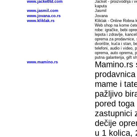
www.jacketltd.com
Jacket - proizvodnja i v
kaputa
www.jasmil.com
Jasmil
www.jovana.co.rs
Jovana
www.kliklak.rs
Kliklak - Online Robna k
Web shop na kome ćete 
robe: igračke, bebi opre
lepota i zdravlje, kancel
oprema za prodavnice, sp
dvorište, kuća i stan, b
telefoni, audio i video, p
oprema, auto oprema, p
putna galanterija, gift s
www.mamino.rs
Mamino.rs 
prodavnica
mame i tat
pažljivo bi
pored toga 
zastupnici 
dečije opre
u 1 kolica, 