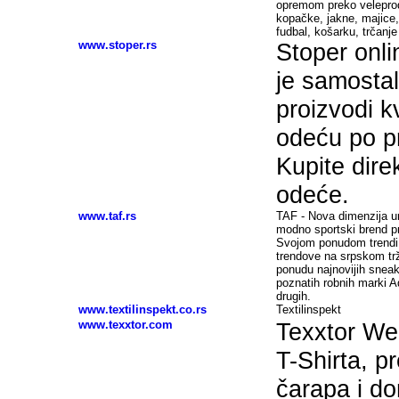
opremom preko veleproda
kopačke, jakne, majice,
fudbal, košarku, trčanje 
www.stoper.rs
Stoper onl
je samostal
proizvodi 
odeću po p
Kupite dire
odeće.
www.taf.rs
TAF - Nova dimenzija urb
modno sportski brend pr
Svojom ponudom trendi 
trendove na srpskom trž
ponudu najnovijih sneak
poznatih robnih marki 
drugih.
www.textilinspekt.co.rs
Textilinspekt
www.texxtor.com
Texxtor Web
T-Shirta, p
čarapa i do