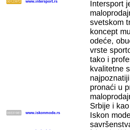
00123972
www.intersport.rs
Intersport 
maloprodaj
svetskom tr
koncept mul
odeće, obu
vrste sport
tako i prof
kvalitetne
najpoznati
pronaći u 
maloprodajn
Srbije i ka
09331981
www.iskonmode.rs
Iskon mode
savršenstv