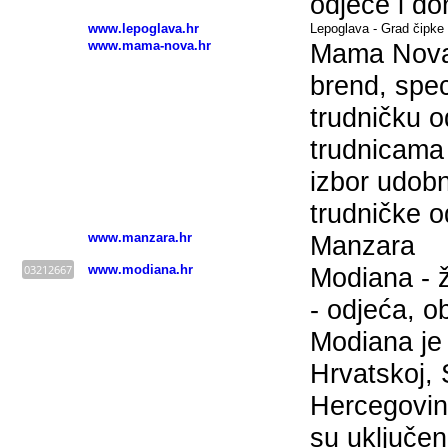
odjeće i do
www.lepoglava.hr
Lepoglava - Grad čipke 
www.mama-nova.hr
Mama Nova 
brend, spec
trudničku o
trudnicama
izbor udobn
trudničke o
www.manzara.hr
Manzara
03212667
www.modiana.hr
Modiana - 
- odjeća, o
Modiana je 
Hrvatskoj, S
Hercegovin
su uključen