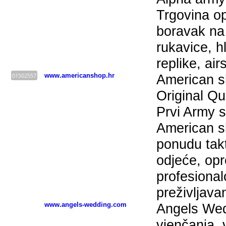
Trgovina o
boravak na
rukavice, hl
replike, airs
01502557
www.americanshop.hr
American s
Original Qu
Prvi Army s
American s
ponudu takt
odjeće, op
profesional
preživljavan
www.angels-wedding.com
Angels Wed
vjenčanja, 