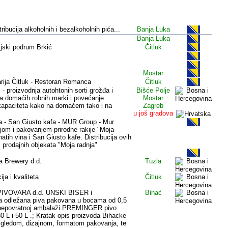
A I HERCEGOVINA
ibucija alkoholnih i bezalkoholnih pića...
Banja Luka
Banja Luka
ljski podrum Brkić
Čitluk
Mostar
rija Čitluk - Restoran Romanca
Čitluk
- proizvodnja autohtonih sorti grožđa i
Bišće Polje
ja domaćih robnih marki i povećanje
Mostar
 kapaciteta kako na domaćem tako i na
Zagreb
u još gradova
ja - San Giusto kafa - MUR Group - Mur
jom i pakovanjem prirodne rakije "Moja
natih vina i San Giusto kafe. Distribucija ovih
 prodajnih objekata "Moja radnja"
la Brewery d.d.
Tuzla
ja i kvaliteta
Čitluk
PIVOVARA d.d. UNSKI BISER i
Bihać
 odležana piva pakovana u bocama od 0,5
 i nepovratnoj ambalaži.PREMINGER pivo
 L i 50 L .; Kratak opis proizvoda Bihacke
izgledom, dizajnom, formatom pakovanja, te