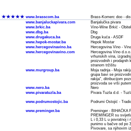
Industrija piva, vino, pivare, vinarije - BOSN
www.brasscom.ba
Brass-Komerc doo - distr
www.banjaluckapivara.com
Banjalučka pivara
www.brkic.ba
Vino-Wine Brkić - Obite
www.dbg.ba
Dbg
www.drugakuca.ba
Druga kuća - ASDF
www.hepok-mostar.ba
Hepok Mostar
www.hercegovinavino.ba
Hercegovina Vino - Vina
www.hercegovinavino.com
Hercegovina Vino d.o.o. 
vrhunskih vina, izgradn
proizvodnih i prodajnih
stranom tržištu
www.murgroup.ba
Moja radnja - Moja raki
grupa bavi se proizvodn
rakija", ditribucijom poz
proizvoda se vrši putem
www.nero.ba
Nero
www.pivaratuzla.ba
Pivara Tuzla d.d. - Tuz
www.podrumostojic.ba
Podrumi Ostojić - Tradici
www.preminger.ba
Preminger - BIHAĆKA 
PREMINGER su svijetla
L i 0,33 L u povratnoj
punimo u bačve od po 30
Pivovare, sa njihovim 