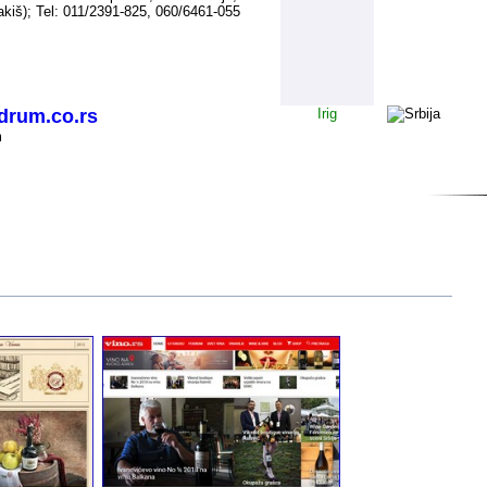
kiš); Tel: 011/2391-825, 060/6461-055
rum.co.rs
Irig
m