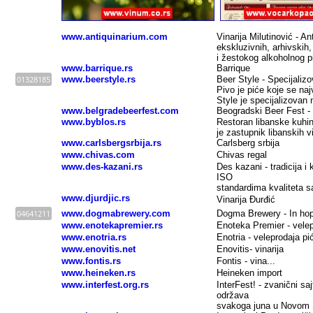
www.antiquinarium.com
Vinarija Milutinović - An
ekskluzivnih, arhivskih,
i žestokog alkoholnog p
www.barrique.rs
Barrique
01328185
www.beerstyle.rs
Beer Style - Specijaliz
Pivo je piće koje se na
Style je specijalizovan
www.belgradebeerfest.com
Beogradski Beer Fest - 
www.byblos.rs
Restoran libanske kuhin
je zastupnik libanskih 
www.carlsbergsrbija.rs
Carlsberg srbija
www.chivas.com
Chivas regal
www.des-kazani.rs
Des kazani - tradicija i
ISO
standardima kvaliteta 
www.djurdjic.rs
Vinarija Đurđić
04641211
www.dogmabrewery.com
Dogma Brewery - In hop
www.enotekapremier.rs
Enoteka Premier - velepr
www.enotria.rs
Enotria - veleprodaja pić
www.enovitis.net
Enovitis- vinarija
www.fontis.rs
Fontis - vina...
www.heineken.rs
Heineken import
www.interfest.org.rs
InterFest! - zvanični sa
održava
svakoga juna u Novom