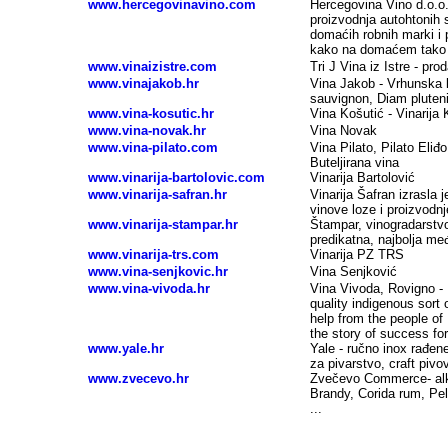
www.hercegovinavino.com
Hercegovina Vino d.o.o
proizvodnja autohtonih s
domaćih robnih marki i 
kako na domaćem tako i
www.vinaizistre.com
Tri J Vina iz Istre - prod
www.vinajakob.hr
Vina Jakob - Vrhunska k
sauvignon, Diam pluteni
www.vina-kosutic.hr
Vina Košutić - Vinarija
www.vina-novak.hr
Vina Novak
www.vina-pilato.com
Vina Pilato, Pilato Eliđ
Buteljirana vina
www.vinarija-bartolovic.com
Vinarija Bartolović
www.vinarija-safran.hr
Vinarija Šafran izrasla j
vinove loze i proizvodnj
www.vinarija-stampar.hr
Štampar, vinogradarstvo
predikatna, najbolja me
www.vinarija-trs.com
Vinarija PZ TRS
www.vina-senjkovic.hr
Vina Senjković
www.vina-vivoda.hr
Vina Vivoda, Rovigno - 
quality indigenous sort o
help from the people of 
the story of success fo
www.yale.hr
Yale - ručno inox rađene
za pivarstvo, craft pivova
www.zvecevo.hr
Zvečevo Commerce- alkoh
Brandy, Corida rum, Pel
...