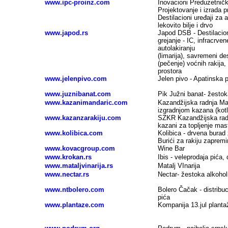
www.ipc-proinz.com
Inovacioni Preduzetničk
Projektovanje i izrada 
Destilacioni uređaji za a
lekovito bilje i drvo
www.japod.rs
Japod DSB - Destilacioni
grejanje - IC, infracrve
autolakiranju
(limarija), savremeni de
(pečenje) voćnih rakija,
prostora
www.jelenpivo.com
Jelen pivo - Apatinska 
www.juznibanat.com
Pik Južni banat- žestok
www.kazanimandaric.com
Kazandžijska radnja Man
izgradnjom kazana (kotl
www.kazanzarakiju.com
SZKR Kazandžijska radn
kazani za topljenje masti 
www.kolibica.com
Kolibica - drvena burad z
Burići za rakiju zapremi
www.kovacgroup.com
Wine Bar
www.krokan.rs
Ibis - veleprodaja pića, 
www.mataljvinarija.rs
Matalj VInarija
www.nectar.rs
Nectar- žestoka alkohol
www.ntbolero.com
Bolero Čačak - distribuc
pića
www.plantaze.com
Kompanija 13.jul plantaže