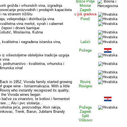
.
Bišće Polje
orti grožđa i vrhunskih vina, izgradnja
Mostar
povećanje proizvodnih i prodajnih kapaciteta
Zagreb
 na stranom tržištu
u još gradova
aja, veleprodaja i distribucija vina
Poreč
valitetna vina merlot, syrah i cabernet
 čepovi i drveni barrique
 Košutić, Moslavina, Kutina
o, kvalitetna i nagrađena istarska vina,
Lašići
Požega
e iz višestoljetne obiteljske tradicije uzgoja
e vina
, podrumarstvo - kvalitetna, vrhunska i
đimurska vina!
Back in 1952, Vivoda family started growing
Rovinj
f grape wine - Istrianmalvazia. With a little
Rovigno
Rovinj who instantly recognized its quality,
r the Vivoda wines began
 bačve za vinarstvo, te kotlovi i fermentori
re...; Alu i pvc stolarija...
olna pića, proizvodnja: Alvir rakija,
Požega
inkovac, Trenk, Barun, Jubilarni Brandy
Zagreb
Split
Viškovo