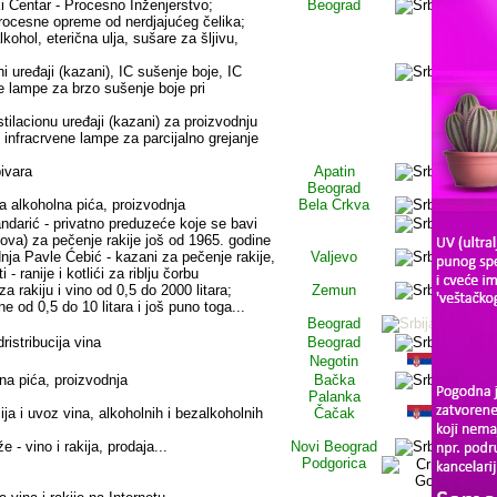
i Centar - Procesno Inženjerstvo;
Beograd
procesne opreme od nerdjajućeg čelika;
lkohol, eterična ulja, sušare za šljivu,
 uređaji (kazani), IC sušenje boje, IC
ne lampe za brzo sušenje boje pri
stilacionu uređaji (kazani) za proizvodnju
 infracrvene lampe za parcijalno grejanje
pivara
Apatin
Beograd
a alkoholna pića, proizvodnja
Bela Crkva
darić - privatno preduzeće koje se bavi
ova) za pečenje rakije još od 1965. godine
ja Pavle Ćebić - kazani za pečenje rakije,
Valjevo
- ranije i kotlići za riblju čorbu
a rakiju i vino od 0,5 do 2000 litara;
Zemun
ne od 0,5 do 10 litara i još puno toga...
Beograd
dristribucija vina
Beograd
Negotin
na pića, proizvodnja
Bačka
Palanka
ija i uvoz vina, alkoholnih i bezalkoholnih
Čačak
 - vino i rakija, prodaja...
Novi Beograd
Podgorica