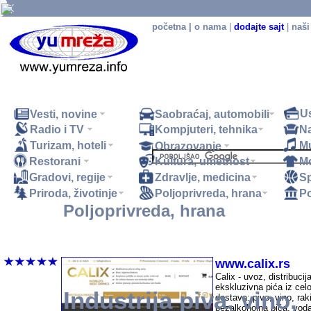
početna
|
o nama
|
dodajte sajt
|
naši
U
Vesti, novine
Saobraćaj, automobili
Radio i TV
Kompjuteri, tehnika
N
Turizam, hoteli
M
Obrazovanje
Restorani
Kultura, umetnost
M
.
Gradovi, regije
Zdravlje, medicina
Sp
Priroda, životinje
Poljoprivreda, hrana
Po
Poljoprivreda, hrana
Industrija piva, vino, pivare, vinarije - SRBIJA
www.calix.rs
Calix - uvoz, distribucij
ekskluzivna pića iz celo
Industrija piva, vino,
dostava: pivo, vino, raki
bezalkoholna pića, voda