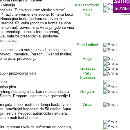
 vina i rakije na Internetu
 vinarija
Aleksandrovac
doživite “Putovanje kroz vinsko vreme”
Malča
z 4 različite vremenske epohe: Rimska kuća
Niš
 Nemanjića kuća (podrum sa drvenim
 sredine XX veka (podrum u kome se vina
mentorima), Savremena Vinarija (gde se vina
oj tehnologiji u inoks fermentorima);
ave, sala za prezentacije, poslovne
 seminare…
Stari Ledinci
neracija, za vas proizvodi najbolje rakije:
novacu, travaricu, Personu (liker od maline)
olna pića, proizvodnja
Vučje
Kruševac
oup - proizvodnja vina
Palić
Subotica
 vina
olna pića...
holnog i ostalog pića, kao i maloprodaja u
Zrenjanin
Đeram; Program ugostiteljske galenterije i
renjača, sobe, restoran, letnja bašta, vinski
Vršac
re, smeštajni kapacitet do 50 osoba; Aqua
ja i servis Peugeot automobila i skutera,
la za mali fudbal i tenis
o vinu moramo uvek da počnemo od početka,