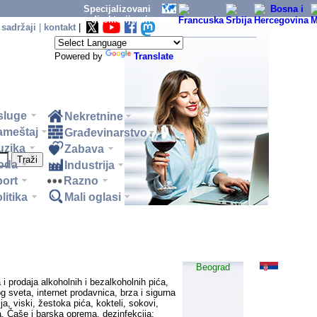
Specijalizovani
direktorijumi:
 sadržaji
|
kontakt
|
Powered by
Translate
sluge
Nekretnine
ameštaj
Građevinarstvo
uzika
Zabava
oda
Industrija
ort
Razno
litika
Mali oglasi
Beograd
a i prodaja alkoholnih i bezalkoholnih pića,
g sveta, internet prodavnica, brza i sigurna
ja, viski, žestoka pića, kokteli, sokovi,
. Čaše i barska oprema, dezinfekcija;