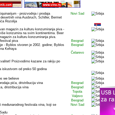
tiquinarijum - proizvodnja i prodaja
Novi Sad
 desertnih vina Ausbruch, Schiller, Bermet
ića Rozolija
ovan magazin za kulturu konzumiranja piva -
jviše konzumira na svim kontinentima. Beer
 magazin za kulturu konzumiranja piva.
festival piva
Beograd
je - Byblos stvoren je 2002. godine; Byblos
Beograd
vina Kefraya
Čelarevo
 kvalitet! Proizvodimo kazane za rakiju po
sa iskustvom od preko 50 godina
s we believe
odaja pića, dristribucija vina
Beograd
a, dristribucija vina
Beograd
Topola
Valjevo
Beograd
jt međunarodnog festivala vina, koji se
Novi Sad
 Sadu