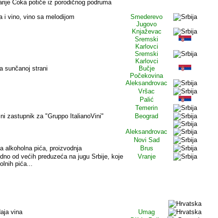
arije Čoka potiče iz porodičnog podruma
a i vino, vino sa melodijom
Smederevo
Jugovo
Knjaževac
Sremski
Karlovci
Sremski
Karlovci
na sunčanoj strani
Bučje
Počekovina
Aleksandrovac
Vršac
Palić
Temerin
lni zastupnik za "Gruppo ItalianoVini"
Beograd
Aleksandrovac
Novi Sad
 alkoholna pića, proizvodnja
Brus
edno od većih preduzeća na jugu Srbije, koje
Vranje
lnih pića...
KA
daja vina
Umag