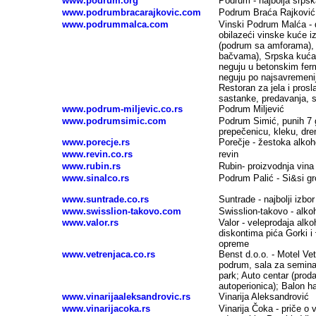
www.podrum.org
Podrum - najbolja srpska
www.podrumbracarajkovic.com
Podrum Braća Rajković -
www.podrummalca.com
Vinski Podrum Malća - 
obilazeći vinske kuće i
(podrum sa amforama),
bačvama), Srpska kuća
neguju u betonskim fer
neguju po najsavremenij
Restoran za jela i prosl
sastanke, predavanja,
www.podrum-miljevic.co.rs
Podrum Miljević
www.podrumsimic.com
Podrum Simić, punih 7 ge
prepečenicu, kleku, dre
www.porecje.rs
Porečje - žestoka alkoh
www.revin.co.rs
revin
www.rubin.rs
Rubin- proizvodnja vina
www.sinalco.rs
Podrum Palić - Si&si gr
www.suntrade.co.rs
Suntrade - najbolji izbor
www.swisslion-takovo.com
Swisslion-takovo - alkoh
www.valor.rs
Valor - veleprodaja alko
diskontima pića Gorki i 
opreme
www.vetrenjaca.co.rs
Benst d.o.o. - Motel Vet
podrum, sala za semina
park; Auto centar (proda
autoperionica); Balon ha
www.vinarijaaleksandrovic.rs
Vinarija Aleksandrović
www.vinarijacoka.rs
Vinarija Čoka - priče 