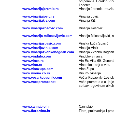
od porekla. Poreklo Vin
Lederer
www.vinarijajeremic.rs
Vinarija Jeremic, muzik
www.vinarijajovic.rs
Vinarija Jović
www.vinarijakis.com
Vinarija Kiš
www.vinarijakosovic.com
Vinarija Kosović
www.vinarija-milosavljevic.com
Vinarija Milosavljević, 
www.vinarijaspasic.com
Vinska kuća Spasić
www.vinarijavinis.com
Vinarija Vinik
www.vinarijazvonkobogdan.com
Vinarija Zvonko Bogdan
www.vindulo.com
Vindulo- vinarija
www.vinex.rs
Vin-Ex Villa 69, Genera
www.vino.rs
Vinoteka - sajt o vinu
www.vinozupa.com
Vino Župa
www.vinum.co.rs
Vinum- vinarija
www.vocarkopaonik.com
Voćar-Kopaonik- žestoka
www.vocepromet.net
Voće promet d.o.o. je j
se bavi trgovinom alkoho
Industrija piva, vino, pivare, vinarije - HRVATS
www.cannabio.hr
Cannabio
www.fiore-vino.hr
Fiore, proizvodnja i pro