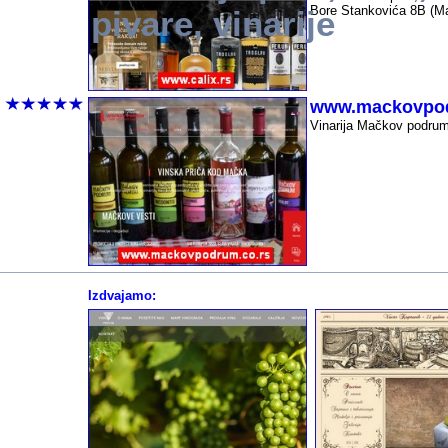
Bore Stankovića 8B (Ma
pivare, vinarije
-
www.mackovpod
Vinarija Mačkov podru
-
Izdvajamo:
-