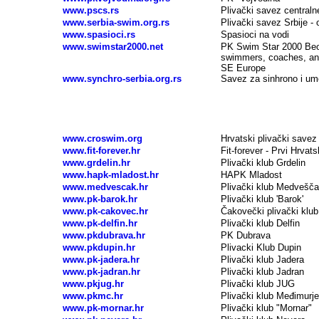
www.pscs.rs
Plivački savez centraln
www.serbia-swim.org.rs
Plivački savez Srbije - of
www.spasioci.rs
Spasioci na vodi
www.swimstar2000.net
PK Swim Star 2000 Beog
swimmers, coaches, and
SE Europe
www.synchro-serbia.org.rs
Savez za sinhrono i ume
Plivanje, plivački klubovi - HRVATSKA
www.croswim.org
Hrvatski plivački savez
www.fit-forever.hr
Fit-forever - Prvi Hrvats
www.grdelin.hr
Plivački klub Grdelin
www.hapk-mladost.hr
HAPK Mladost
www.medvescak.hr
Plivački klub Medvešč
www.pk-barok.hr
Plivački klub 'Barok'
www.pk-cakovec.hr
Čakovečki plivački klub
www.pk-delfin.hr
Plivački klub Delfin
www.pkdubrava.hr
PK Dubrava
www.pkdupin.hr
Plivacki Klub Dupin
www.pk-jadera.hr
Plivački klub Jadera
www.pk-jadran.hr
Plivački klub Jadran
www.pkjug.hr
Plivački klub JUG
www.pkmc.hr
Plivački klub Međimurje
www.pk-mornar.hr
Plivački klub "Mornar"