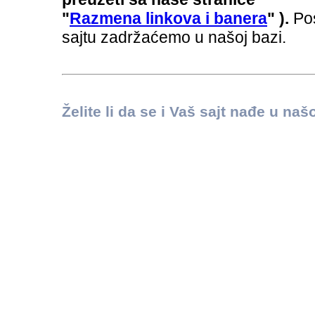
"
R
azmena linkova i banera
" ).
Po
sajtu zadržaćemo u našoj bazi.
Želite li da se i Vaš sajt nađe u na