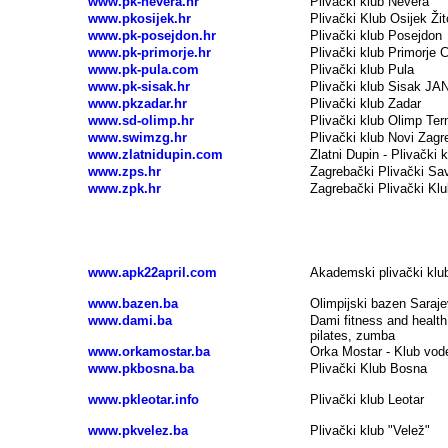
www.pk-nevera.hr
Plivački klub Nevera
www.pkosijek.hr
Plivački Klub Osijek Žit
www.pk-posejdon.hr
Plivački klub Posejdon
www.pk-primorje.hr
Plivački klub Primorje C
www.pk-pula.com
Plivački klub Pula
www.pk-sisak.hr
Plivački klub Sisak J
www.pkzadar.hr
Plivački klub Zadar
www.sd-olimp.hr
Plivački klub Olimp Ter
www.swimzg.hr
Plivački klub Novi Zagr
www.zlatnidupin.com
Zlatni Dupin - Plivački 
www.zps.hr
Zagrebački Plivački Sa
www.zpk.hr
Zagrebački Plivački Klu
Plivanje, plivački klubovi - BOSNA I HERCEGO
www.apk22april.com
Akademski plivački klub
www.bazen.ba
Olimpijski bazen Saraj
www.dami.ba
Dami fitness and health 
pilates, zumba
www.orkamostar.ba
Orka Mostar - Klub vod
www.pkbosna.ba
Plivački Klub Bosna
www.pkleotar.info
Plivački klub Leotar
www.pkvelez.ba
Plivački klub "Velež"