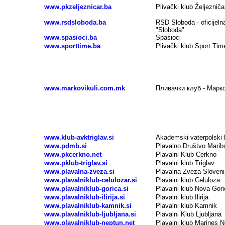
www.pkzeljeznicar.ba
Plivački klub Željezniča
www.rsdsloboda.ba
RSD Sloboda - oficijeln
"Sloboda"
www.spasioci.ba
Spasioci
www.sporttime.ba
Plivački klub Sport Tim
Plivanje, plivački klubovi - SEVERNA MAKEDO
www.markovikuli.com.mk
Пливачки клуб - Марк
Plivanje, plivački klubovi - SLOVENIJA
www.klub-avktriglav.si
Akademski vaterpolski k
www.pdmb.si
Plavalno Društvo Marib
www.pkcerkno.net
Plavalni Klub Cerkno
www.pklub-triglav.si
Plavalni klub Triglav
www.plavalna-zveza.si
Plavalna Zveza Sloveni
www.plavalniklub-celulozar.si
Plavalni klub Celuloza
www.plavalniklub-gorica.si
Plavalni klub Nova Gori
www.plavalniklub-ilirija.si
Plavalni klub Ilirija
www.plavalniklub-kamnik.si
Plavalni klub Kamnik
www.plavalniklub-ljubljana.si
Plavalni Klub Ljubljana
www.plavalniklub-neptun.net
Plavalni klub Marines 