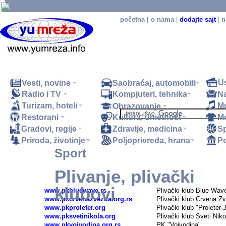
početna
|
o nama
|
dodajte sajt
|
n
U
Vesti, novine
Saobraćaj, automobili
Radio i TV
Kompjuteri, tehnika
N
Turizam, hoteli
M
Obrazovanje
Restorani
Kultura, umetnost
M
.
Gradovi, regije
Zdravlje, medicina
Sp
Priroda, životinje
Poljoprivreda, hrana
Po
S
port
Plivanje, plivački
Plivanje, plivački klubovi - SRBIJA
klubovi
www.pkbluewave.rs
Plivački klub Blue Wav
www.pkcrvenazvezda.org.rs
Plivački klub Crvena Z
www.pkproleter.org
Plivački klub "Proleter
www.pksvetinikola.org
Plivački klub Sveti Niko
www.pkvojvodina.org.rs
PK "Vojvodina"