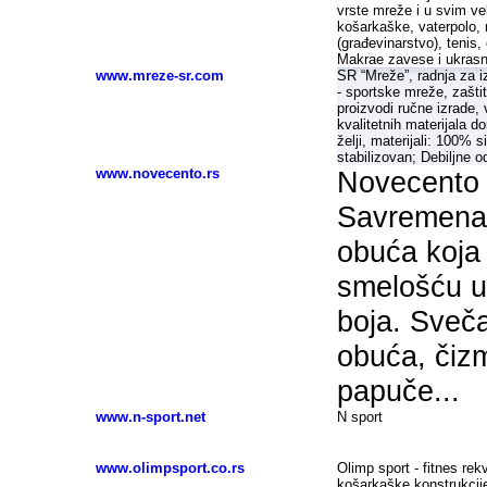
vrste mreže i u svim ve
košarkaške, vaterpolo, 
(građevinarstvo), tenis, 
Makrae zavese i ukrasni
www.mreze-sr.com
SR “Mreže”, radnja za i
- sportske mreže, zašti
proizvodi ručne izrade,
kvalitetnih materijala 
želji, materijali: 100% si
stabilizovan; Debiljne o
www.novecento.rs
Novecento 
Savremena 
obuća koja 
smelošću u 
boja. Sveča
obuća, čiz
papuče...
www.n-sport.net
N sport
www.olimpsport.co.rs
Olimp sport - fitnes rekvi
košarkaške konstrukcije 