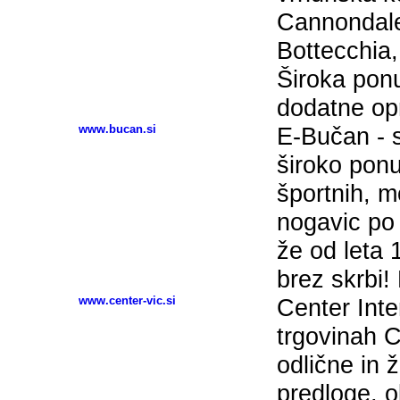
Cannondale
Bottecchia,
Široka ponu
dodatne op
www.bucan.si
E-Bučan - s
široko pon
športnih, m
nogavic po
že od leta 
brez skrbi
www.center-vic.si
Center Inte
trgovinah C
odlične in 
predloge, o