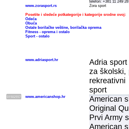
telefon: +381 11 249 28
www.zorasport.rs
Zora sport
Posetite i sledeće potkategorije i kategorije srodne ovoj:
Odeća
Obuća
Ostale borilačke veštine, borilačka oprema
Fitness - oprema i ostalo
Sport - ostalo
Sportska oprema -
HRVATSKA
www.adriasport.hr
Adria sport
za školski, 
rekreativni
sport
01502557
www.americanshop.hr
American s
Original Qu
Prvi Army s
American s