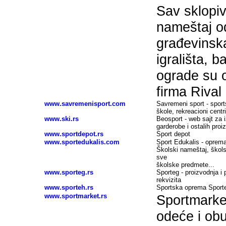
Sav sklopiv
nameštaj o
građevinska
igrališta, 
ograde su 
firma Rival 
www.savremenisport.com
Savremeni sport - sport
škole, rekreacioni centri
www.ski.rs
Beosport - web sajt za i
garderobe i ostalih pr
www.sportdepot.rs
Sport depot
www.sportedukalis.com
Sport Edukalis - oprema
Školski nameštaj, škols
sve
školske predmete...
www.sporteg.rs
Sporteg - proizvodnja i
rekvizita
www.sporteh.rs
Sportska oprema Sport
www.sportmarket.rs
Sportmarket
odeće i ob