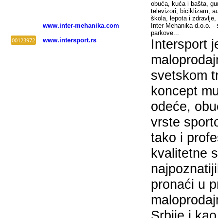
obuća, kuća i bašta, gum
televizori, biciklizam, a
škola, lepota i zdravlje
www.inter-mehanika.com
Inter-Mehanika d.o.o. - 
parkove...
00123972
www.intersport.rs
Intersport 
maloprodaj
svetskom tr
koncept mul
odeće, obu
vrste sport
tako i prof
kvalitetne
najpoznati
pronaći u 
maloprodajn
Srbije i ka