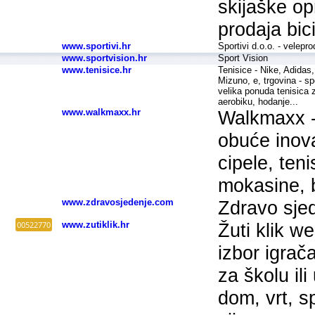
skijaške op
prodaja bici
www.sportivi.hr
Sportivi d.o.o. - velep
www.sportvision.hr
Sport Vision
www.tenisice.hr
Tenisice - Nike, Adidas,
Mizuno, e, trgovina - s
velika ponuda tenisica z
aerobiku, hodanje...
www.walkmaxx.hr
Walkmaxx -
obuće inova
cipele, teni
mokasine, 
www.zdravosjedenje.com
Zdravo sje
00522770
www.zutiklik.hr
Žuti klik w
izbor igrač
za školu il
dom, vrt, s