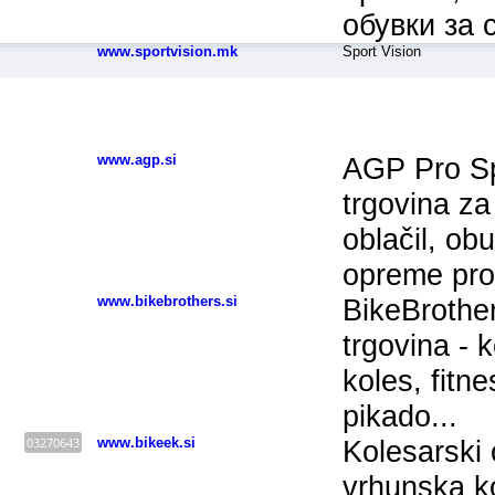
обувки за 
www.sportvision.mk
Sport Vision
Sportska oprema - SLOVENIJA
www.agp.si
AGP Pro Spo
trgovina za
oblačil, ob
opreme pro
www.bikebrothers.si
BikeBrother
trgovina - k
koles, fitnes
pikado...
03270643
www.bikeek.si
Kolesarski 
vrhunska k