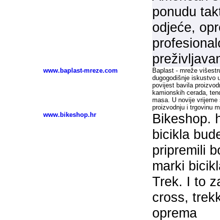
ponudu takt
odjeće, op
profesional
preživljavan
www.baplast-mreze.com
Baplast - mreže višestr
dugogodišnje iskustvo u
povijest bavila proizv
kamionskih cerada, tendi
masa. U novije vrijeme 
proizvodnju i trgovinu
www.bikeshop.hr
Bikeshop. 
bicikla bud
pripremili 
marki bicik
Trek. I to 
cross, trekk
oprema