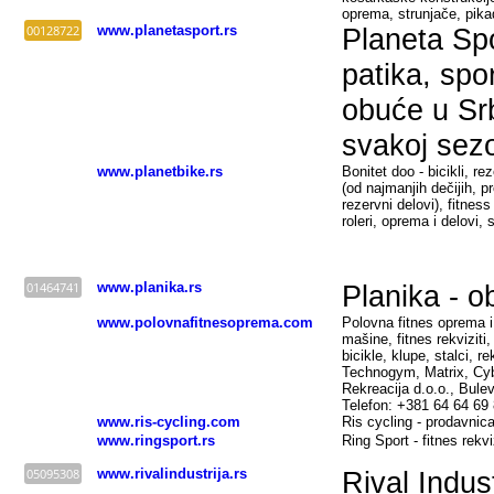
oprema, strunjače, pikad
00128722
www.planetasport.rs
Planeta Sp
patika, spo
obuće u Srb
svakoj sezo
www.planetbike.rs
Bonitet doo - bicikli, re
(od najmanjih dečijih, p
rezervni delovi), fitne
roleri, oprema i delovi,
01464741
www.planika.rs
Planika - o
www.polovnafitnesoprema.com
Polovna fitnes oprema i
mašine, fitnes rekviziti,
bicikle, klupe, stalci, r
Technogym, Matrix, Cyb
Rekreacija d.o.o., Bule
Telefon: +381 64 64 69
www.ris-cycling.com
Ris cycling - prodavnic
www.ringsport.rs
Ring Sport - fitnes rekviz
05095308
www.rivalindustrija.rs
Rival Indust