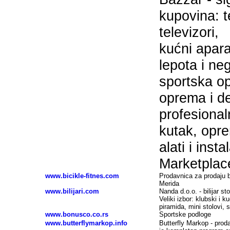
kupovina: t
televizori,
kućni apara
lepota i n
sportska o
oprema i de
profesional
kutak, opr
alati i inst
Marketplac
www.bicikle-fitnes.com
Prodavnica za prodaju bi
Merida
www.bilijari.com
Nanda d.o.o. - bilijar s
Veliki izbor: klubski i 
piramida, mini stolovi, 
www.bonusco.co.rs
Sportske podloge
www.butterflymarkop.info
Butterfly Markop - prod