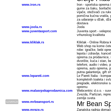
www.iron.rs
Iron - sportska oprema i 
gume za šaku, borilački
vijače, oteživači za ruk
pomična kućna vratila, p
za udaranje u džak, dža
dostava
www.joola.rs
Joola
www.juventasport.com
Juventa sport - velepro
vrhunskog kvaliteta
www.kliklak.rs
Kliklak - Online Robna k
Web shop na kome ćete 
robe: igračke, bebi opre
lepota i zdravlje, kancel
oprema za prodavnice, sp
dvorište, kuća i stan, b
telefoni, audio i video, p
oprema, auto oprema, p
putna galanterija, gift s
www.lepareti.com
Le Pareti Italia - kompa
kompletnih toaleta i sv
pregrade, elektronske san
opremu
www.malasrpskaprodavnica.com
Webcentric d.o.o. - suv
Zvezda, Partizan, repre
zemlje sveta
02589928
www.mrbeansport.rs
Mr Bean Sp
www.mreze.rs
Zanatska radnja domaće