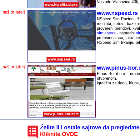
Vojvode Vlahovića 43k;
-
www.nspeed.rs
NSpeed Sim Racing - šir
menjači,
setovi, baze, r
provereni brendovi, kval
simulatora
- napredni
si
profesionalaca, lako pre
NSpeed Sim trkanje, te
-
www.pinus-bor
Pinus Bor d.o.o. - urba
otvorenom,
igrališta za decu, klupe,
-
Želite li i ostale sajtove da pregledate
Kliknite OVDE