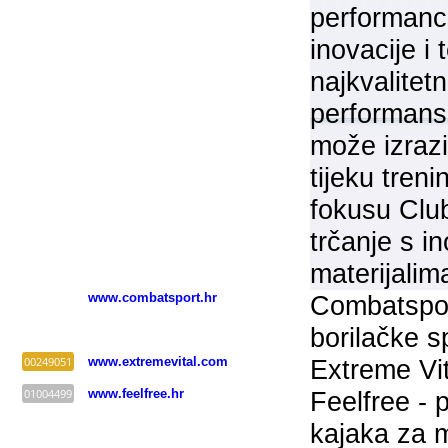
performance
inovacije i
najkvalitetn
performans
može izrazi
tijeku tren
fokusu Clu
trčanje s i
materijalim
www.combatsport.hr
Combatspor
borilačke s
00249051
www.extremevital.com
Extreme Vit
01004499
www.feelfree.hr
Feelfree - 
kajaka za 