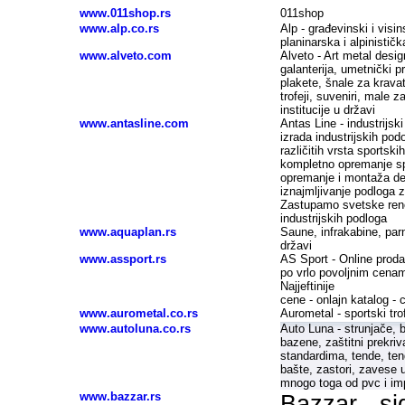
www.011shop.rs
011shop
www.alp.co.rs
Alp - građevinski i visin
planinarska i alpinistič
www.alveto.com
Alveto - Art metal desig
galanterija, umetnički p
plakete, šnale za kravat
trofeji, suveniri, male 
institucije u državi
www.antasline.com
Antas Line - industrijsk
izrada industrijskih po
različitih vrsta sportsk
kompletno opremanje s
opremanje i montaža deči
iznajmljivanje podloga 
Zastupamo svetske renom
industrijskih podloga
www.aquaplan.rs
Saune, infrakabine, par
državi
www.assport.rs
AS Sport - Online prodav
po vrlo povoljnim cenam
Najjeftinije
cene - onlajn katalog - 
www.aurometal.co.rs
Aurometal - sportski trof
www.autoluna.co.rs
Auto Luna - strunjače, 
bazene, zaštitni prekri
standardima, tende, ten
bašte, zastori, zavese 
mnogo toga od pvc i imp
www.bazzar.rs
Bazzar - s