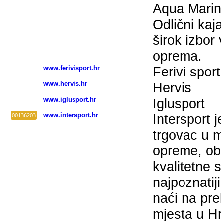
Aqua Marin
Odlični kaja
širok izbor 
oprema.
www.ferivisport.hr
Ferivi sport
www.hervis.hr
Hervis
www.iglusport.hr
Iglusport
00136203
www.intersport.hr
Intersport j
trgovac u m
opreme, ob
kvalitetne
najpoznati
naći na pr
mjesta u Hr