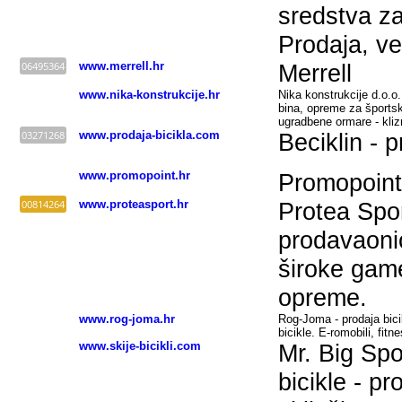
sredstva za
Prodaja, v
06495364
www.merrell.hr
Merrell
www.nika-konstrukcije.hr
Nika konstrukcije d.o.o.
bina, opreme za športsk
ugradbene ormare - kliz
03271268
www.prodaja-bicikla.com
Beciklin - p
www.promopoint.hr
Promopoint
00814264
www.proteasport.hr
Protea Spor
prodavaonic
široke game
opreme.
www.rog-joma.hr
Rog-Joma - prodaja bicik
bicikle. E-romobili, fit
www.skije-bicikli.com
Mr. Big Spor
bicikle - pr