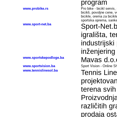
program
www.probike.rs
Pro bike - bicikl servis,
bicikli, povoljne cene, v
bicikle, orema za bicikl
sportska oprema, sank
www.sport-net.ba
Sport-Net.
igrališta, t
industrijski
inženjering
www.sportskepodloge.ba
Mavas d.o.
www.sportvision.ba
Sport Vision - Online S
www.tennislinesol.ba
Tennis Line
projektovan
terena svih
Proizvodnja
različitih g
prodaja os