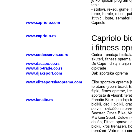
je kompletan program op
tenis
- stolovi, reketi, gume, 
torbe, futrole, roboti, pat
štitnici, lopte, semafori 
www.capriolo.com
Capriolo
www.capriolo.rs
Capriolo bic
i fitness o
www.codexservis.co.rs
Codex - prodaja bicikala 
skuteri, fitness oprema
www.dacapo.co.rs
De Capo - dizajniranje 
www.dip-trade.co.rs
dip-trade
www.djaksport.com
Đak sportska oprema
www.elitesportskaoprema.com
Elite sportska oprema 
teretanu (sobni bicikl, t
šipki, fitnes opreme, i 
sportista ili vlasnik tere
www.fanatic.rs
Fanatic Bike - prodaja bi
bicikli, dečiji bicikli, gr
servis - ovlašćeni servi
Booster, Cross Bike, Ven
Markoni Sport; Delovi i 
obuća; Fitnes sprave i o
bickli, kros trenažeri, k
trenažeri; Vatromet i pi