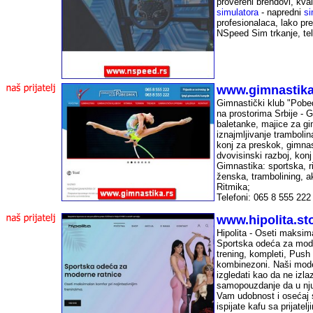
provereni brendovi, kval
simulatora
- napredni
si
profesionalaca, lako pre
NSpeed Sim trkanje, te
-
www.gimnastika
Gimnastički klub "Pobed
na prostorima Srbije - 
baletanke, majice za gim
iznajmljivanje trambolin
konj za preskok, gimnast
dvovisinski razboj, kon
Gimnastika: sportska, 
ženska, trambolining, a
Ritmika;
Telefoni: 065 8 555 222
-
www.hipolita.st
Hipolita - Oseti maksima
Sportska odeća za mode
trening, kompleti, Push 
kombinezoni. Naši model
izgledati kao da ne izla
samopouzdanje da u nju 
Vam udobnost i osećaj s
ispijate kafu sa prijate