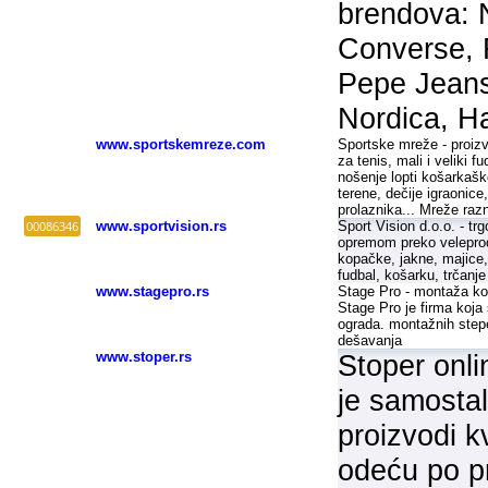
brendova: 
Converse, 
Pepe Jeans
Nordica, Ha
www.sportskemreze.com
Sportske mreže -
proizv
za tenis, mali i veliki f
nošenje lopti košarkašk
terene, de
č
ije igraonice
prolaznika.
.. Mreže razn
00086346
www.sportvision.rs
Sport Vision d.o.o. - t
opremom preko veleproda
kopačke, jakne, majice,
fudbal, košarku, trčanje 
www.stagepro.rs
Stage Pro - montaža konc
Stage Pro je firma koja 
ograda. montažnih stepe
dešavanja
www.stoper.rs
Stoper onl
je samostal
proizvodi 
odeću po p