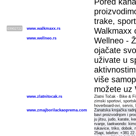
Pored kanap
proizvodimo
trake, spo
03902722
www.walkmaxx.rs
Walkmaxx 
www.wellneo.rs
Wellneo - Ž
ojačate svo
uživate u s
aktivnostim
više samop
možete uz 
www.zlatnitocak.rs
Zlatni Točak - Bike & Fi
zimski sportovi, sportska
hoverboard-ovi, servis,
www.zmajborilackaoprema.com
Zanatska krojačka radn
bavi proizvodnjom i pro
ju jitsu, judo, karate, 
rvanje, taekwondo: kimon
rukavice, triko, dobok,
25api, telefon: +381 22