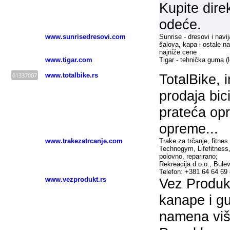
Kupite dire
odeće.
www.sunrisedresovi.com
Sunrise - dresovi i nav
šalova, kapa i ostale nav
najniže cene
www.tigar.com
Tigar
- tehnička guma (lop
01337007
www.totalbike.rs
TotalBike, 
prodaja bici
prateća opr
opreme...
www.trakezatrcanje.com
Trake za trčanje, fitnes
Technogym, Lifefitness,
polovno, reparirano;
Rekreacija d.o.o., Bule
Telefon: +381 64 64 69
www.vezprodukt.rs
Vez Produkt
kanape i gu
namena viš