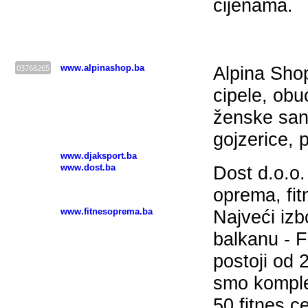
cijenama.
Sportska oprema - BOSNA I HERCEGOVINA
03768265
www.alpinashop.ba
Alpina Sho
cipele, obu
ženske san
gojzerice, 
www.djaksport.ba
www.dost.ba
Dost d.o.o. -
oprema, fit
www.fitnesoprema.ba
Najveći izb
balkanu - 
postoji od 
smo komple
50 fitnes c