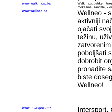
www.walkmaxx.ba
Walkmaxx patike, fitnes
mokasine, sandale, kl
www.wellneo.ba
Wellneo - s
aktivniji nač
ojačati svoje
težinu, uživ
zatvorenim 
poboljšati s
dobrobit or
pronađite s
biste dosegl
Wellneo!
Sportska oprema - SEVERNA MAKEDONIJA
www.intersport.mk
Intersport,