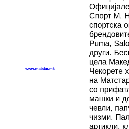
Официјале
Спорт М. 
спортска 
брендовите
Puma, Salo
други. Бес
цела Маке
www.matstar.mk
Чекорете х
на Матста
со прифатл
машки и де
чевли, пап
чизми. Пал
артикли, к