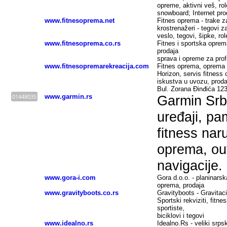
opreme, aktivni veš, rol
snowboard; Internet pro
www.fitnesoprema.net
Fitnes oprema - trake za 
krostrenažeri - tegovi za
veslo, tegovi, šipke, roler
www.fitnesoprema.co.rs
Fitnes i sportska oprem
prodaja
sprava i opreme za prof
www.fitnesopremarekreacija.com
Fitnes oprema, oprema z
Horizon, servis fitness 
iskustva u uvozu, prodaji
Bul. Zorana Đinđića 123
01448035
www.garmin.rs
Garmin Srb
uređaji, pa
fitness nar
oprema, ou
navigacije.
www.gora-i.com
Gora d.o.o. - planinars
oprema, prodaja
www.gravityboots.co.rs
Gravityboots - Gravitaci
Sportski rekviziti, fitn
sportiste,
biciklovi i tegovi
www.idealno.rs
Idealno.Rs - veliki srps