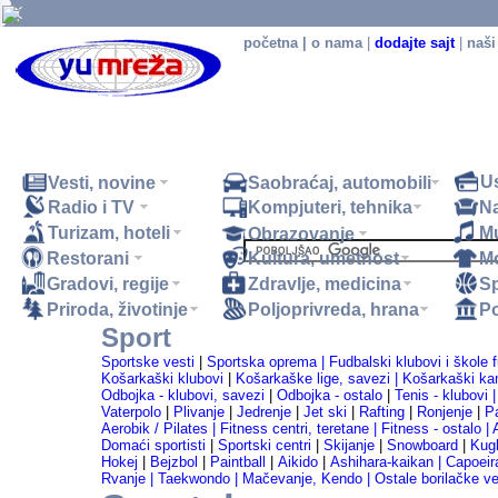
početna
|
o nama
|
dodajte sajt
|
naši
U
Vesti, novine
Saobraćaj, automobili
Radio i TV
Kompjuteri, tehnika
N
Turizam, hoteli
M
Obrazovanje
Restorani
Kultura, umetnost
M
.
Gradovi, regije
Zdravlje, medicina
Sp
Priroda, životinje
Poljoprivreda, hrana
Po
Sport
Sportske vesti
|
Sportska oprema |
Fudbalski klubovi i škole 
Košarkaški klubovi
|
Košarkaške lige, savezi |
Košarkaški ka
Odbojka - klubovi, savezi
|
Odbojka - ostalo
|
Tenis - klubovi 
Vaterpolo
|
Plivanje
|
Jedrenje
|
Jet ski
|
Rafting
|
Ronjenje
|
Pa
Aerobik / Pilates |
Fitness centri, teretane |
Fitness - ostalo |
Domaći sportisti
|
Sportski centri
|
Skijanje
|
Snowboard
|
Kugl
Hokej
|
Bejzbol
|
Paintball
|
Aikido
|
Ashihara-kaikan |
Capoeir
Rvanje |
Taekwondo |
Mačevanje, Kendo |
Ostale borilačke ve