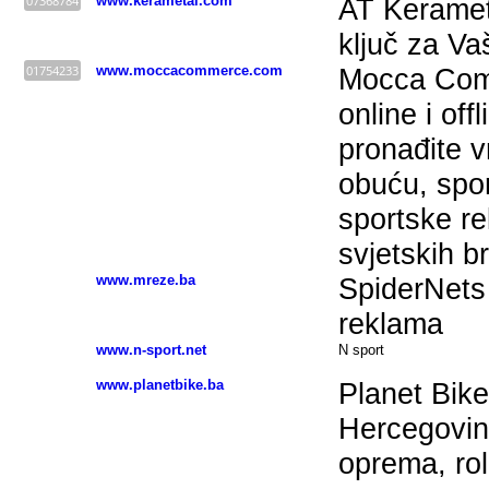
07368784
www.kerametal.com
AT Kerameta
ključ za V
01754233
www.moccacommerce.com
Mocca Com
online i off
pronađite 
obuću, spor
sportske re
svjetskih 
www.mreze.ba
SpiderNets 
reklama
www.n-sport.net
N sport
www.planetbike.ba
Planet Bike
Hercegovina 
oprema, role