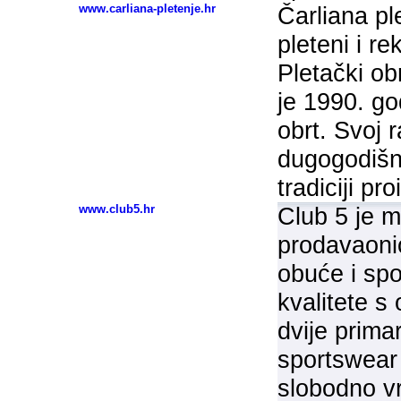
www.carliana-pletenje.hr
Čarliana ple
pleteni i r
Pletački ob
je 1990. go
obrt. Svoj
dugogodišn
tradiciji pr
www.club5.hr
Club 5 je m
prodavaoni
obuće i sp
kvalitete 
dvije prima
sportswear 
slobodno vri