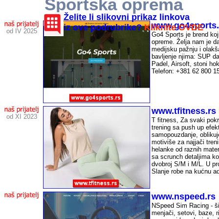
Sportska oprema
Sportska oprema - SRBIJA
Želite li slikovni prikaz linkova
www.
go4sports.
iz ove podrubrike?
Kliknite OVDE
od I
V
202
5
Go4 Sports je brend koji
opreme. Želja nam je da
medijsku pažnju i olak
bavljenje njima
:
SUP d
Padel
, Airsoft
,
stoni hok
Telefon:
+381 62 800 1
-
www.tfitness.rs
od XI 2023
T fitness, Za svaki pok
trening sa push up efek
samopouzdanje, oblikuje
motiviše za najjači tren
helanke od raznih mater
sa scrunch detaljima koj
dvobroj S/M i M/L. U prod
Slanje robe na kućnu a
-
www.nspeed.rs
NSpeed Sim Racing - šir
menjači,
setovi, baze, r