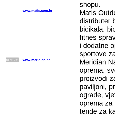
shopu.
www.matis.com.hr
Matis Outdo
distributer 
bicikala, bi
fitnes spra
i dodatne 
sportove z
01711731
www.meridian.hr
Meridian N
oprema, sv
proizvodi z
paviljoni, 
ograde, vje
oprema za 
tende za k